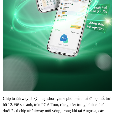
Chip từ fairway là kỹ thuật short game phổ biến nhất ở mọi hố, trừ
hố 12. Để so sánh, trên PGA Tour, các golfer trung bình chỉ có
dưới 2 cú chip từ fairway mỗi vòng, trong khi tại Augusta, các