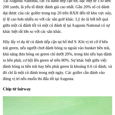
Tại Augusta National, các cú đánh tiếp cận tốt, đặc biệt từ 150 đến
200 yards, là yếu tố được đánh giá cao nhất. Gần 20% số cú đánh
đạt được của các golfer trong top 20 trên BXH đến từ khu vực này,
tỷ lệ cao hơn nhiều so với các sân golf khác. Lý do là bởi kết quả
giữa một cú đánh tốt và một cú đánh tệ tại Augusta National có sự
khác biệt rất lớn so với các sân khác.
Hãy lấy ví dụ từ cú đánh tiếp cận tại hố thứ 9. Khi vị trí cờ ở bên
trái green, nếu người chơi đánh bóng ra ngoài vào bunker bên trái,
khả năng đưa bóng on green chỉ dưới 20%, trong khi nếu bạn đánh
ra bên phải, cơ hội lên green sẽ trên 80%. Sự khác biệt giữa việc
đánh bóng ra bên trái hay bên phải green là khoảng 0.6 cú đánh, và
đó chỉ là một cú đánh trong một ngày. Các golfer cần đánh vào
đúng vị trí nếu muốn thi đấu tốt tại Augusta.
Chip từ fairway