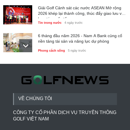
Giải Golf Cảnh sát các nước ASEAN Mở rộng
2026 khép lại thành công, thúc đẩy giao lưu và
hợp tác quốc tế
Tin trong nước
4 ngày trước
6 tháng đầu năm 2026 - Nam A Bank củng cố
nền tảng tài sản và năng lực dự phòng
Phong cách sống
5 ngày trước
Thành lập Trung tâm Giải mã lượng tử Quang
Trung: Điểm đến của công nghệ tương lai
Phong cách sống
5 ngày trước
VỀ CHÚNG TÔI
CÔNG TY CỔ PHẦN DỊCH VỤ TRUYỀN THÔNG
GOLF VIỆT NAM