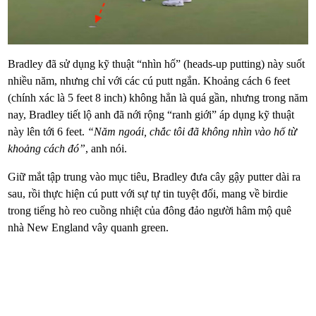
Bradley đã sử dụng kỹ thuật “nhìn hố” (heads-up putting) này suốt
nhiều năm, nhưng chỉ với các cú putt ngắn. Khoảng cách 6 feet
(chính xác là 5 feet 8 inch) không hẳn là quá gần, nhưng trong năm
nay, Bradley tiết lộ anh đã nới rộng “ranh giới” áp dụng kỹ thuật
này lên tới 6 feet.
“Năm ngoái, chắc tôi đã không nhìn vào hố từ
khoảng cách đó”
, anh nói.
Giữ mắt tập trung vào mục tiêu, Bradley đưa cây gậy putter dài ra
sau, rồi thực hiện cú putt với sự tự tin tuyệt đối, mang về birdie
trong tiếng hò reo cuồng nhiệt của đông đảo người hâm mộ quê
nhà New England vây quanh green.