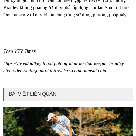
Dù kỹ thuật “nhìn hố” vẫn còn hiếm gặp trên PGA Tour, nhưng
Bradley không phải người duy nhất áp dụng. Jordan Spieth, Louis
Oosthuizen và Tony Finau cũng từng sử dụng phương pháp này.
Theo VTV Times
https://vtv.vn/golf/ky-thuat-putting-nhin-ho-dua-keegan-bradley-
cham-den-vinh-quang-tai-travelers-championship.htm
BÀI VIẾT LIÊN QUAN