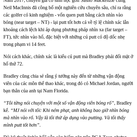
Năm 2017, chuyên gia cơ sinh học golf Sasho Mackenzie cùng
Neil MacInnis đã công bố một nghiên cứu chuyên sâu, chỉ ra rằng
các golfer có kinh nghiệm - vốn quen putt bằng cách nhìn vào
bóng (near target – NT) - lại putt tốt hơn cả về tỷ lệ chính xác lẫn
khoảng cách lệch khi áp dụng phương pháp nhìn xa (far target –
FT), tức nhìn vào hố, đặc biệt với những cú putt có độ dốc nhẹ
trong phạm vi 14 feet.
Nói cách khác, chính xác là kiểu cú putt mà Bradley phải đối mặt ở
hố thứ 72.
Bradley cũng chia sẻ rằng ý tưởng này đến từ những vận động
viên của các môn thể thao khác, trong đó có Michael Jordan, người
bạn thân của anh tại Nam Florida.
“Tôi từng nói chuyện với một số vận động viên bóng rổ”
, Bradley
kể.
“MJ nói với tôi: Khi ném phạt, anh không bao giờ nhìn bóng
mà nhìn vào rổ. Vậy là tôi thử áp dụng vào putting. Và tôi thấy
mình putt tốt hơn”
.