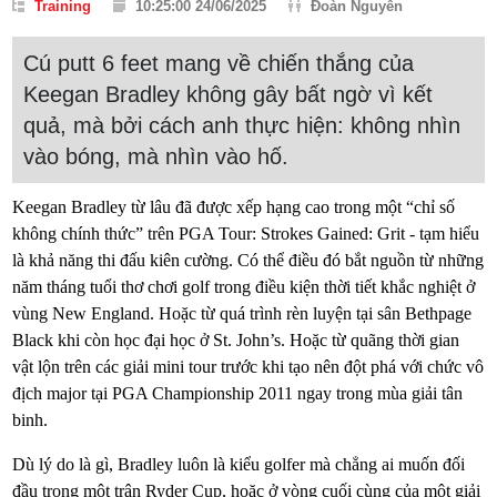
Training
10:25:00 24/06/2025
Đoàn Nguyễn
Cú putt 6 feet mang về chiến thắng của
Keegan Bradley không gây bất ngờ vì kết
quả, mà bởi cách anh thực hiện: không nhìn
vào bóng, mà nhìn vào hố.
Keegan Bradley từ lâu đã được xếp hạng cao trong một “chỉ số
không chính thức” trên PGA Tour: Strokes Gained: Grit - tạm hiểu
là khả năng thi đấu kiên cường. Có thể điều đó bắt nguồn từ những
năm tháng tuổi thơ chơi golf trong điều kiện thời tiết khắc nghiệt ở
vùng New England. Hoặc từ quá trình rèn luyện tại sân Bethpage
Black khi còn học đại học ở St. John’s. Hoặc từ quãng thời gian
vật lộn trên các giải mini tour trước khi tạo nên đột phá với chức vô
địch major tại PGA Championship 2011 ngay trong mùa giải tân
binh.
Dù lý do là gì, Bradley luôn là kiểu golfer mà chẳng ai muốn đối
đầu trong một trận Ryder Cup, hoặc ở vòng cuối cùng của một giải