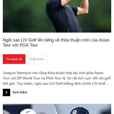
Ngôi sao LIV Golf lên tiếng về thỏa thuận mới của Asian
Tour với PGA Tour
Tin quốc tế
2 tuần trước
Joaquín Niemann cho rằng thỏa thuận hợp tác mới giữa Asian
Tour với DP World Tour và PGA Tour là "tin rất tích cực" đối với golf
thế giới. Tuy nhiên, ngôi sao LIV Golf khẳng định chính LIV Golf
mới là đơn vị "mở cánh cửa" cho xu hướng phát triển golf toàn
Xem thêm
cầu, đồng thời bày tỏ hy vọng hệ thống này sẽ tiếp tục tồn tại và
phát triển trong tương lai.