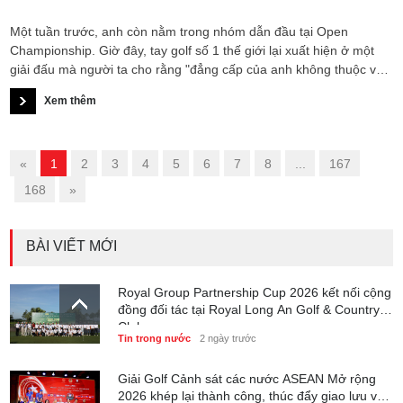
Một tuần trước, anh còn nằm trong nhóm dẫn đầu tại Open
Championship. Giờ đây, tay golf số 1 thế giới lại xuất hiện ở một
giải đấu mà người ta cho rằng "đẳng cấp của anh không thuộc về".
Đáng chú ý hơn, đây là lần đầu tiên kể từ năm 2019 người giữ ngôi
Xem thêm
số 1 thế giới mới góp mặt tại 3M Open. Vậy Scottie Scheffler thực
sự đang tìm kiếm điều gì tại TPC Twin Cities?
«
1
2
3
4
5
6
7
8
...
167
168
»
BÀI VIẾT MỚI
Royal Group Partnership Cup 2026 kết nối cộng
đồng đối tác tại Royal Long An Golf & Country
Club
Tin trong nước
2 ngày trước
Giải Golf Cảnh sát các nước ASEAN Mở rộng
2026 khép lại thành công, thúc đẩy giao lưu và