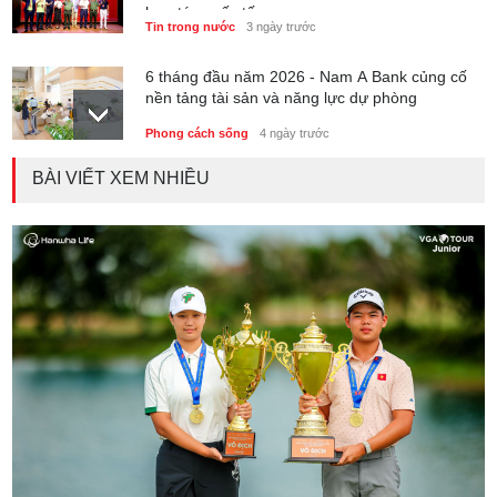
hợp tác quốc tế
Tin trong nước
3 ngày trước
6 tháng đầu năm 2026 - Nam A Bank củng cố
nền tảng tài sản và năng lực dự phòng
Phong cách sống
4 ngày trước
BÀI VIẾT XEM NHIỀU
Thành lập Trung tâm Giải mã lượng tử Quang
Trung: Điểm đến của công nghệ tương lai
Phong cách sống
4 ngày trước