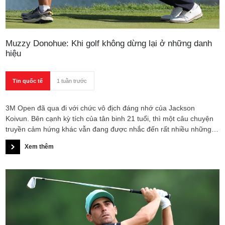
Muzzy Donohue: Khi golf không dừng lại ở những danh
hiệu
Tin quốc tế
1 tuần trước
3M Open đã qua đi với chức vô địch đáng nhớ của Jackson
Koivun. Bên cạnh kỳ tích của tân binh 21 tuổi, thì một câu chuyện
truyền cảm hứng khác vẫn đang được nhắc đến rất nhiều những
ngày qua. Muzzy Donohue, tay golf có lần đầu tiên thi đấu tại PGA
Xem thêm
Tour, đã vượt qua nỗi đau mất người thân, để có màn ra mắt
tương đối ấn tượng.