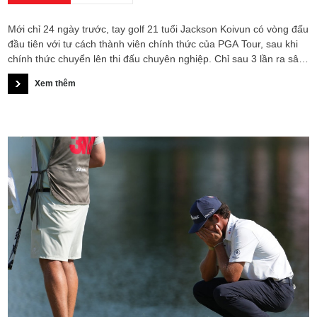
Mới chỉ 24 ngày trước, tay golf 21 tuổi Jackson Koivun có vòng đấu
đầu tiên với tư cách thành viên chính thức của PGA Tour, sau khi
chính thức chuyển lên thi đấu chuyên nghiệp. Chỉ sau 3 lần ra sân,
anh đã làm được điều mà không nhiều tân binh dám mơ tới: đánh
Xem thêm
bại tay golf số 1 thế giới Scottie Scheffler để giành chức vô địch
PGA Tour đầu tiên trong sự nghiệp.