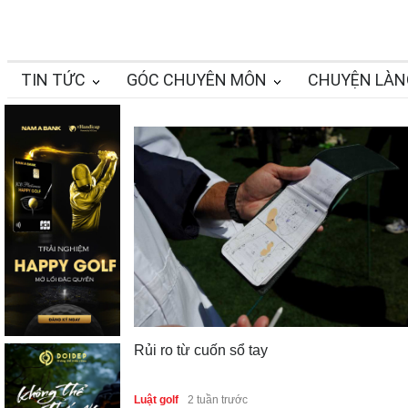
TIN TỨC
GÓC CHUYÊN MÔN
CHUYỆN LÀN
Rủi ro từ cuốn sổ tay
Luật golf
2 tuần trước