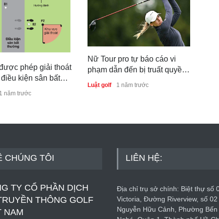
Nữ Tour pro tự báo cáo vi
Luật
được phép giải thoát
phạm dẫn đến bị truất quyền
bóng
 điều kiện sân bất
thi đấu
Luật golf
1 năm trước
đư
rong golf?
Luật 
1 năm trước
Ề CHÚNG TÔI
LIÊN HỆ:
G TY CỔ PHẦN DỊCH
Địa chỉ trụ sở chính: Biệt thự số 
TRUYỀN THÔNG GOLF
Victoria, Đường Riverview, số 02
Nguyễn Hữu Cảnh, Phường Bến
T NAM