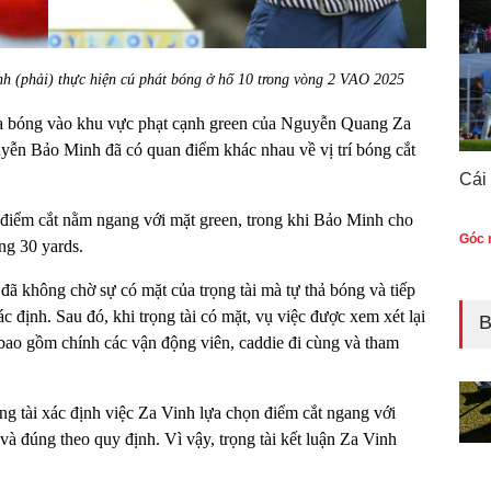
h (phải) thực hiện cú phát bóng ở hố 10 trong vòng 2 VAO 2025
 đưa bóng vào khu vực phạt cạnh green của Nguyễn Quang Za
yễn Bảo Minh đã có quan điểm khác nhau về vị trí bóng cắt
Cái
 điểm cắt nằm ngang với mặt green, trong khi Bảo Minh cho
Góc n
ng 30 yards.
 không chờ sự có mặt của trọng tài mà tự thả bóng và tiếp
c định. Sau đó, khi trọng tài có mặt, vụ việc được xem xét lại
B
, bao gồm chính các vận động viên, caddie đi cùng và tham
ng tài xác định việc Za Vinh lựa chọn điểm cắt ngang với
 và đúng theo quy định. Vì vậy, trọng tài kết luận Za Vinh