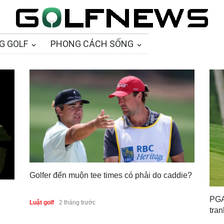
G GOLF
PHONG CÁCH SỐNG
Golfer đến muộn tee times có phải do caddie?
PGA
Luật golf
2 tháng trước
tran
fai