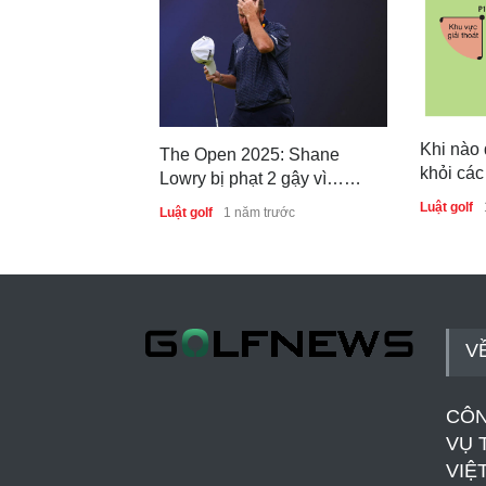
Khi nào 
The Open 2025: Shane
khỏi các
Lowry bị phạt 2 gậy vì…
thường t
swing nháp
Luật golf
Luật golf
1 năm trước
V
CÔN
VỤ 
VIỆ