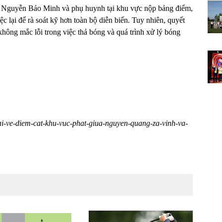
hía Nguyễn Bảo Minh và phụ huynh tại khu vực nộp bảng điểm,
ệc lại để rà soát kỹ hơn toàn bộ diễn biến. Tuy nhiên, quyết
hông mắc lỗi trong việc thả bóng và quá trình xử lý bóng
cai-ve-diem-cat-khu-vuc-phat-giua-nguyen-quang-za-vinh-va-