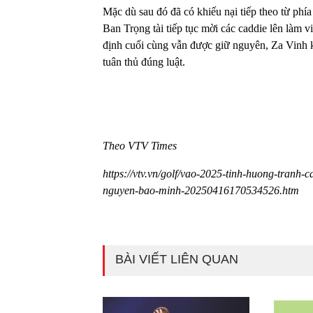
Mặc dù sau đó đã có khiếu nại tiếp theo từ p
Ban Trọng tài tiếp tục mời các caddie lên
làm vi
định cuối cùng vẫn được giữ nguyên, Za Vinh k
tuân thủ đúng luật.
Theo VTV Times
https://vtv.vn/golf/vao-2025-tinh-huong-tranh-
nguyen-bao-minh-20250416170534526.htm
BÀI VIẾT LIÊN QUAN