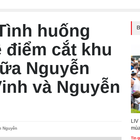
Luật 
Tình huống
B
ề điểm cắt khu
iữa Nguyễn
inh và Nguyễn
LIV
mùa
n Nguyễn
Tin q