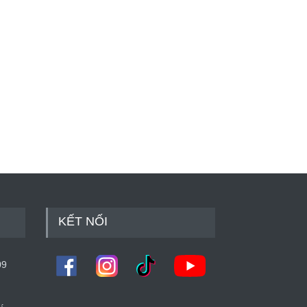
 golf: Cách giải thoát
 khỏi vật cản di dời
ợc
golf
1 năm trước
KẾT NỐI
09