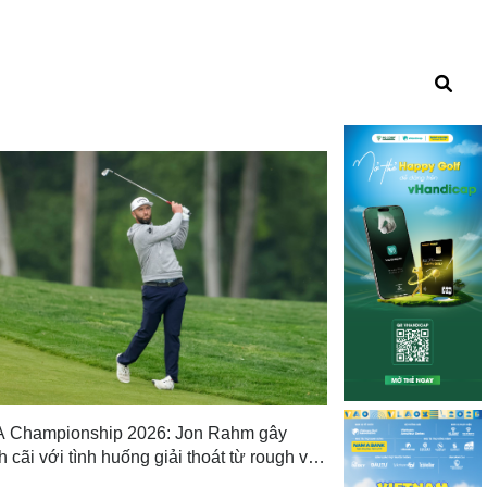
Những kiểu gian
Luật golf
10 tháng t
 Championship 2026: Jon Rahm gây
h cãi với tình huống giải thoát từ rough vào
rway