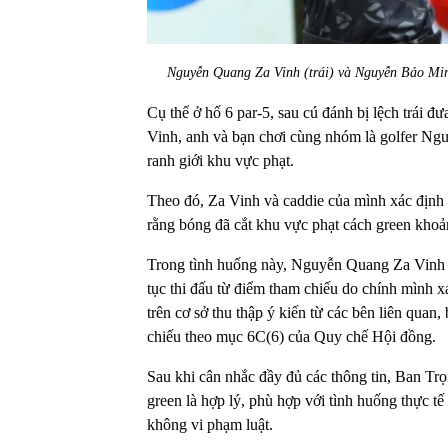
Nguyễn Quang Za Vinh (trái) và Nguyễn Bảo Min
Cụ thể ở hố 6 par-5, sau cú đánh bị lệch trái
Vinh, anh và bạn chơi cùng nhóm là golfer Ngu
ranh giới khu vực phạt.
Theo đó, Za Vinh và caddie của mình xác định
rằng bóng đã cắt khu vực phạt cách green khoả
Trong tình huống này, Nguyễn Quang Za Vinh đã
tục thi đấu từ điểm tham chiếu do chính mình xá
trên cơ sở thu thập ý kiến từ các bên liên quan
chiếu theo mục 6C(6) của Quy chế Hội đồng.
Sau khi cân nhắc đầy đủ các thông tin, Ban Trọ
green là hợp lý, phù hợp với tình huống thực tế
không vi phạm luật.