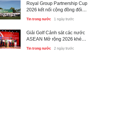
Royal Group Partnership Cup
2026 kết nối cộng đồng đối
tác tại Royal Long An Golf &
Tin trong nước
1 ngày trước
Country Club
Giải Golf Cảnh sát các nước
ASEAN Mở rộng 2026 khép
lại thành công, thúc đẩy giao
Tin trong nước
2 ngày trước
lưu và hợp tác quốc tế
6 tháng đầu năm 2026 - Nam
A Bank củng cố nền tảng tài
sản và năng lực dự phòng
Phong cách sống
3 ngày trước