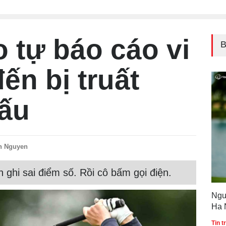
 tự báo cáo vi
B
ến bị truất
đấu
n Nguyen
ghi sai điểm số. Rồi cô bấm gọi điện.
Ngu
Ha 
Gol
Tin 