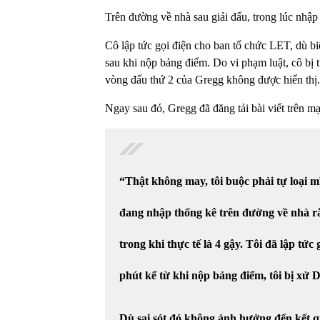
Trên đường về nhà sau giải đấu, trong lúc nhập 
Cô lập tức gọi điện cho ban tổ chức LET, dù bi
sau khi nộp bảng điểm. Do vi phạm luật, cô bị 
vòng đấu thứ 2 của Gregg không được hiển thị.
Ngay sau đó, Gregg đã đăng tải bài viết trên m
“Thật không may, tôi buộc phải tự loại mì
đang nhập thống kê trên đường về nhà rằ
trong khi thực tế là 4 gậy. Tôi đã lập tức
phút kể từ khi nộp bảng điểm, tôi bị xử 
Dù sai sót đó không ảnh hưởng đến kết qu