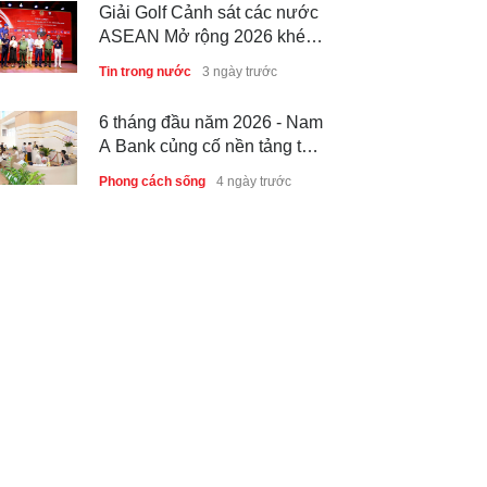
Giải Golf Cảnh sát các nước
ASEAN Mở rộng 2026 khép
lại thành công, thúc đẩy giao
Tin trong nước
3 ngày trước
lưu và hợp tác quốc tế
6 tháng đầu năm 2026 - Nam
A Bank củng cố nền tảng tài
sản và năng lực dự phòng
Phong cách sống
4 ngày trước
Thành lập Trung tâm Giải mã
lượng tử Quang Trung: Điểm
đến của công nghệ tương lai
Phong cách sống
4 ngày trước