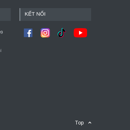
KẾT NỐI
09
í
Top