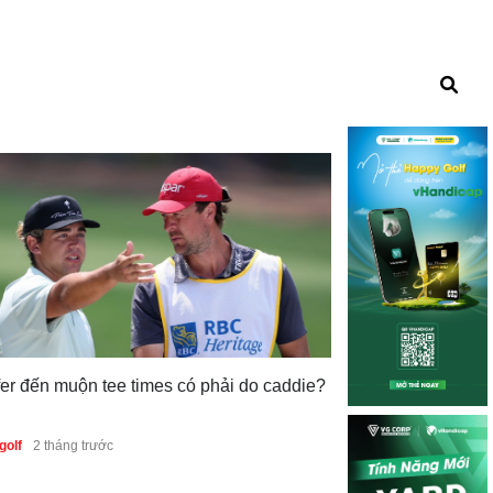
fer đến muộn tee times có phải do caddie?
PGA Champions
golf
2 tháng trước
tranh cãi với tìn
fairway