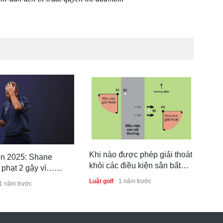
Luật
Khi nào được phép giải thoát
n 2025: Shane
bóng
khỏi các điều kiện sân bất
 phạt 2 gậy vì…
đư
thường trong golf?
háp
Luật 
Luật golf
1 năm trước
1 năm trước