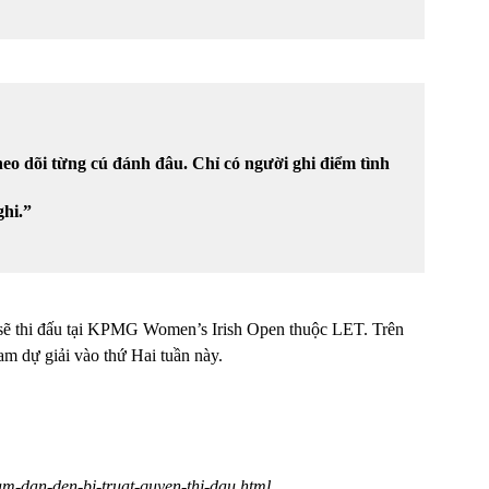
eo dõi từng cú đánh đâu. Chỉ có người ghi điểm tình
ghi.”
o sẽ thi đấu tại KPMG Women’s Irish Open thuộc LET. Trên
ham dự giải vào thứ Hai tuần này.
ham-dan-den-bi-truat-quyen-thi-dau.html