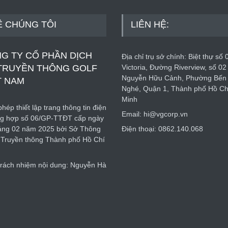
Ề CHÚNG TÔI
LIÊN HỆ:
G TY CỔ PHẦN DỊCH
Địa chỉ trụ sở chính: Biệt thự số 
TRUYỀN THÔNG GOLF
Victoria, Đường Riverview, số 02
Nguyễn Hữu Cảnh, Phường Bến
T NAM
Nghé, Quận 1, Thành phố Hồ Ch
Minh
hép thiết lập trang thông tin điện
Email: hi@vgcorp.vn
ng hợp số 06/GP-TTĐT cấp ngày
áng 02 năm 2025 bởi Sở Thông
Điện thoại: 0862.140.068
à Truyền thông Thành phố Hồ Chí
trách nhiệm nội dung: Nguyễn Hà