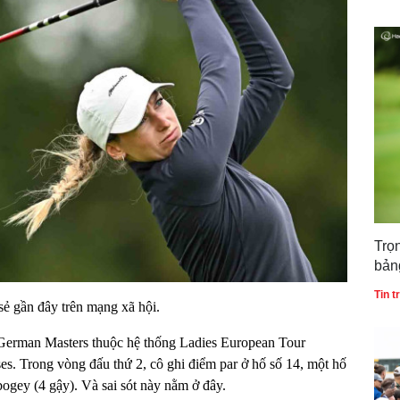
Trọ
bản
gia
Tin 
ẻ gần đây trên mạng xã hội.
German Masters thuộc hệ thống Ladies European Tour
es. Trong vòng đấu thứ 2, cô ghi điểm par ở hố số 14, một hố
bogey (4 gậy). Và sai sót này nằm ở đây.