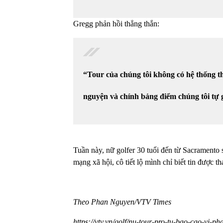
Gregg phản hồi thẳng thắn:
“Tour của chúng tôi không có hệ thống th
nguyện và chính bảng điểm chúng tôi tự 
Tuần này, nữ golfer 30 tuổi đến từ Sacrament
mạng xã hội, cô tiết lộ mình chỉ biết tin được t
Theo Phan Nguyen/VTV Times
https://vtv.vn/golf/nu-tour-pro-tu-bao-cao-vi-p