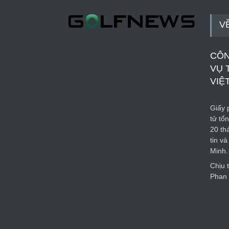
V
CÔN
VỤ 
VIỆ
Giấy p
tử tổ
20 th
tin v
Minh.
Chịu 
Phan