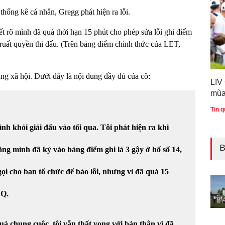
thống kê cá nhân, Gregg phát hiện ra lỗi.
ết rõ mình đã quá thời hạn 15 phút cho phép sửa lỗi ghi điểm
truất quyền thi đấu. (Trên bảng điểm chính thức của LET,
ạng xã hội. Dưới đây là nội dung đầy đủ của cô:
LIV
mùa
Tin q
nh khỏi giải đấu vào tối qua. Tôi phát hiện ra khi
B
ng mình đã ký vào bảng điểm ghi là 3 gậy ở hố số 14,
 gọi cho ban tổ chức để báo lỗi, nhưng vì đã quá 15
DQ.
ả chung cuộc, tôi vẫn thất vọng với bản thân vì đã