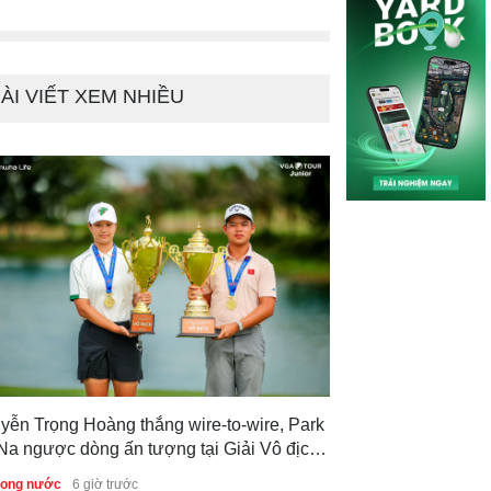
Luật golf
2 tháng tr
ÀI VIẾT XEM NHIỀU
yễn Trọng Hoàng thắng wire-to-wire, Park
Na ngược dòng ấn tượng tại Giải Vô địch
f Trẻ Quốc gia 2026
trong nước
6 giờ trước