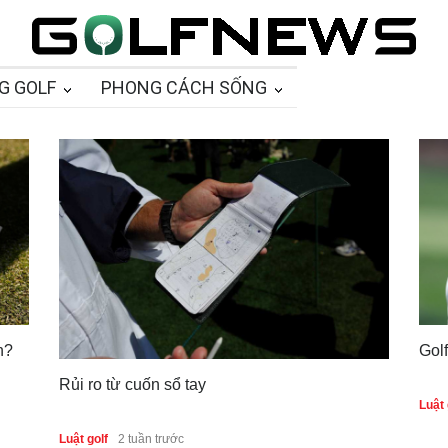
G GOLF
PHONG CÁCH SỐNG
n?
Gol
Rủi ro từ cuốn sổ tay
Luật 
Luật golf
2 tuần trước