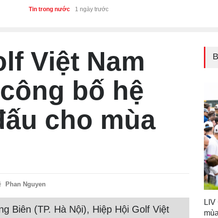
Việt Nam
Tin trong nước
1 ngày trước
lf Việt Nam
B
 công bố hệ
 đấu cho mùa
Phan Nguyen
LIV
g Biên (TP. Hà Nội), Hiệp Hội Golf Việt
mùa