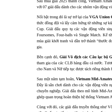
Sau mùa giải 2025 thành công, Vietnam Amat
với 07 giải đấu dành cho các nhóm vận động v
Nổi bật trong đó là sự trở lại của
VGA Union 
thức đồng đội và lấy cảm hứng từ những sự kiệ
Cup. Giải đấu quy tụ các vận động viên sin
Foursomes, Four-balls và Single Match. Kể 
mùa giải khởi tranh và dần trở thành “thước 
gia.
Bên cạnh đó,
Giải Vô địch các Câu lạc bộ 
tham gia của các CLB hàng đầu cả nước. Tươn
cho Nam và Nữ tiếp tục được tách riêng thành h
Sau một năm tạm hoãn,
Vietnam Mid-Amate
Đây là sân chơi dành cho các vận động viên n
chuyên nghiệp. Giải đấu theo mô hình Mid-Ama
ghép quan trọng hoàn thiện hệ thống Vietnam A
Cùng với đó, các giải đấu truyền thống như 