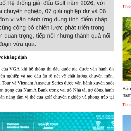
ố Hệ thống giải đấu Golf năm 2026, với
Tin q
 chuyên nghiệp, 07 giải nghiệp dư và 06
 đơn vị vận hành ứng dụng tính điểm chấp
ũng công bố chiến lược phát triển trong
n quan trọng, tiếp nối những thành quả nổi
 đoạn vừa qua.
ợc khẳng định
 của VGA khi hệ thống thi đấu quốc gia được vận hành ổn
yên nghiệp và tạo dấu ấn rõ nét về chất lượng chuyên môn.
A Tour và Vietnam Amateur Series được vận hành xuyên suốt
Bảo
 trọng của Nam A Bank trong vai trò Nhà tài trợ đồng hành
nam
ần nâng tầm vị thế của golf chuyên nghiệp và phong trào tại
bản
Tin 
Quố