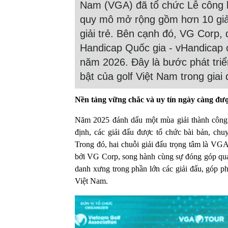
Nam (VGA) đã tổ chức Lễ công b
quy mô mở rộng gồm hơn 10 giải
giải trẻ. Bên cạnh đó, VG Corp,
Handicap Quốc gia - vHandicap c
năm 2026. Đây là bước phát triể
bật của golf Việt Nam trong giai
Nền tảng vững chắc và uy tín ngày càng đư
Năm 2025 đánh dấu một mùa giải thành công
định, các giải đấu được tổ chức bài bản, chu
Trong đó, hai chuỗi giải đấu trọng tâm là VG
bởi VG Corp, song hành cùng sự đóng góp quan
danh xưng trong phần lớn các giải đấu, góp ph
Việt Nam.