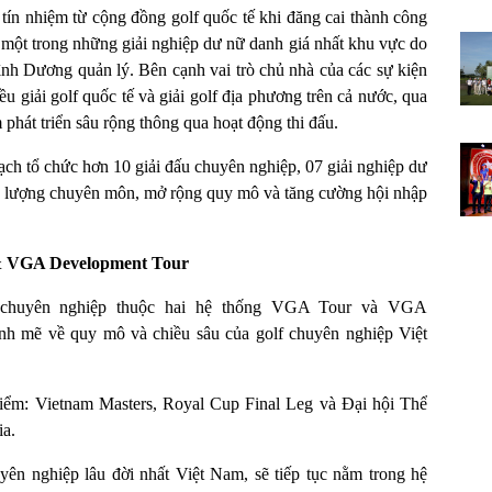
tín nhiệm từ cộng đồng golf quốc tế khi đăng cai thành công
ột trong những giải nghiệp dư nữ danh giá nhất khu vực do
h Dương quản lý. Bên cạnh vai trò chủ nhà của các sự kiện
 giải golf quốc tế và giải golf địa phương trên cả nước, qua
phát triển sâu rộng thông qua hoạt động thi đấu.
h tổ chức hơn 10 giải đấu chuyên nghiệp, 07 giải nghiệp dư
hất lượng chuyên môn, mở rộng quy mô và tăng cường hội nhập
 & VGA Development Tour
u chuyên nghiệp thuộc hai hệ thống VGA Tour và VGA
nh mẽ về quy mô và chiều sâu của golf chuyên nghiệp Việt
iểm: Vietnam Masters, Royal Cup Final Leg và Đại hội Thể
ia.
uyên nghiệp lâu đời nhất Việt Nam, sẽ tiếp tục nằm trong hệ