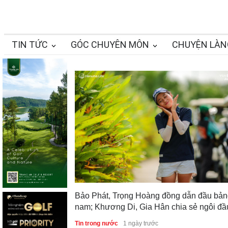
TIN TỨC
GÓC CHUYÊN MÔN
CHUYỆN LÀN
Bảo Phát, Trọng Hoàng đồng dẫn đầu bả
nam; Khương Di, Gia Hân chia sẻ ngôi đầ
bảng nữ sau vòng 1 Giải Vô địch Golf Trẻ
Tin trong nước
1 ngày trước