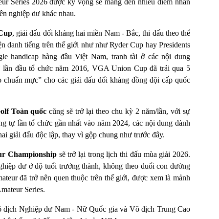
eur Series 2026 được kỳ vọng sẽ mang đến nhiều điểm nhấn
iên nghiệp dư khác nhau.
Cup
, giải đấu đối kháng hai miền Nam - Bắc, thi đấu theo thể
n danh tiếng trên thế giới như như Ryder Cup hay Presidents
gle handicap hàng đầu Việt Nam, tranh tài ở các nội dung
từ lần đầu tổ chức năm 2016, VGA Union Cup đã trải qua 5
đo chuẩn mực” cho các giải đấu đối kháng đồng đội cấp quốc
Golf Toàn quốc
cũng sẽ trở lại theo chu kỳ 2 năm/lần, với sự
g tự lần tổ chức gần nhất vào năm 2024, các nội dung dành
ai giải đấu độc lập, thay vì gộp chung như trước đây.
ur Championship
sẽ trở lại trong lịch thi đấu mùa giải 2026.
ghiệp dư ở độ tuổi trưởng thành, không theo đuổi con đường
teur đã trở nên quen thuộc trên thế giới, được xem là mảnh
mateur Series.
Vô địch Nghiệp dư Nam - Nữ Quốc gia và Vô địch Trung Cao