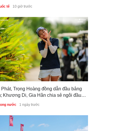
uốc tế
10 giờ trước
 Phát, Trọng Hoàng đồng dẫn đầu bảng
; Khương Di, Gia Hân chia sẻ ngôi đầu
g nữ sau vòng 1 Giải Vô địch Golf Trẻ
trong nước
1 ngày trước
c gia 2026