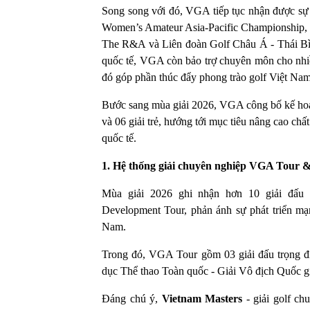
Song song với đó, VGA tiếp tục nhận được sự 
Women’s Amateur Asia-Pacific Championship, m
The R&A và Liên đoàn Golf Châu Á - Thái Bìn
quốc tế, VGA còn bảo trợ chuyên môn cho nhiều
đó góp phần thúc đẩy phong trào golf Việt Nam 
Bước sang mùa giải 2026, VGA công bố kế hoạc
và 06 giải trẻ, hướng tới mục tiêu nâng cao c
quốc tế.
1. Hệ thống giải chuyên nghiệp VGA Tour
Mùa giải 2026 ghi nhận hơn 10 giải đấ
Development Tour, phản ánh sự phát triển mạ
Nam.
Trong đó, VGA Tour gồm 03 giải đấu trọng đ
dục Thể thao Toàn quốc - Giải Vô địch Quốc g
Đáng chú ý,
Vietnam Masters
- giải golf ch