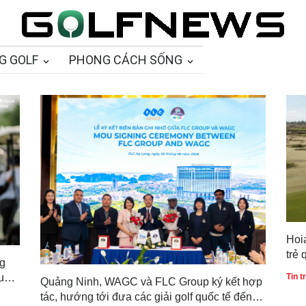
G GOLF
PHONG CÁCH SỐNG
Hoia
trẻ
ng
bảo
Tin 
u
Quảng Ninh, WAGC và FLC Group ký kết hợp
tác, hướng tới đưa các giải golf quốc tế đến