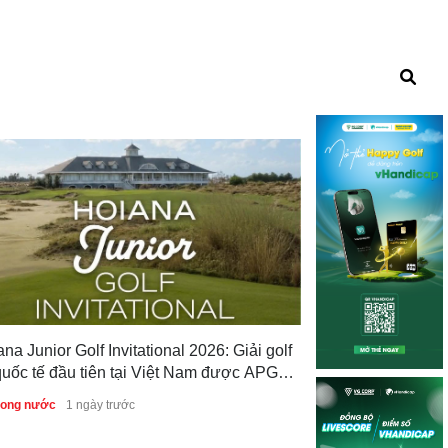
na Junior Golf Invitational 2026: Giải golf
 quốc tế đầu tiên tại Việt Nam được APGC
Royal Group Par
 trợ
trong nước
1 ngày trước
cộng đồng đối tá
Country Club
Tin trong nước
1 n