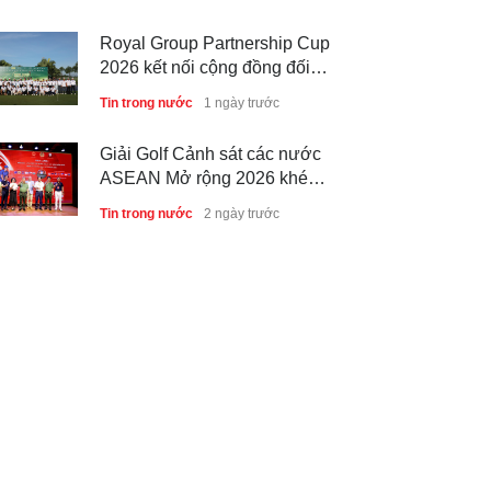
Royal Group Partnership Cup
2026 kết nối cộng đồng đối
tác tại Royal Long An Golf &
Tin trong nước
1 ngày trước
Country Club
Giải Golf Cảnh sát các nước
ASEAN Mở rộng 2026 khép
lại thành công, thúc đẩy giao
Tin trong nước
2 ngày trước
lưu và hợp tác quốc tế
6 tháng đầu năm 2026 - Nam
A Bank củng cố nền tảng tài
sản và năng lực dự phòng
Phong cách sống
3 ngày trước