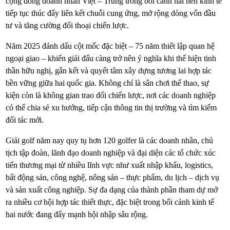
cộng đồng doanh nhân Việt – Trung trong bối cảnh hai nền kinh tế
tiếp tục thúc đẩy liên kết chuỗi cung ứng, mở rộng dòng vốn đầu
tư và tăng cường đối thoại chiến lược.
Năm 2025 đánh dấu cột mốc đặc biệt – 75 năm thiết lập quan hệ
ngoại giao – khiến giải đấu càng trở nên ý nghĩa khi thể hiện tinh
thần hữu nghị, gắn kết và quyết tâm xây dựng tương lai hợp tác
bền vững giữa hai quốc gia. Không chỉ là sân chơi thể thao, sự
kiện còn là không gian trao đổi chiến lược, nơi các doanh nghiệp
có thể chia sẻ xu hướng, tiếp cận thông tin thị trường và tìm kiếm
đối tác mới.
Giải golf năm nay quy tụ hơn 120 golfer là các doanh nhân, chủ
tịch tập đoàn, lãnh đạo doanh nghiệp và đại diện các tổ chức xúc
tiến thương mại từ nhiều lĩnh vực như xuất nhập khẩu, logistics,
bất động sản, công nghệ, nông sản – thực phẩm, du lịch – dịch vụ
và sản xuất công nghiệp. Sự đa dạng của thành phần tham dự mở
ra nhiều cơ hội hợp tác thiết thực, đặc biệt trong bối cảnh kinh tế
hai nước đang đẩy mạnh hội nhập sâu rộng.