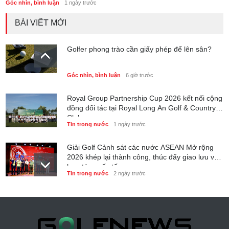
Góc nhìn, bình luận
1 ngày trước
BÀI VIẾT MỚI
Golfer phong trào cần giấy phép để lên sân?
Góc nhìn, bình luận
6 giờ trước
Royal Group Partnership Cup 2026 kết nối cộng
đồng đối tác tại Royal Long An Golf & Country
Club
Tin trong nước
1 ngày trước
Giải Golf Cảnh sát các nước ASEAN Mở rộng
2026 khép lại thành công, thúc đẩy giao lưu và
hợp tác quốc tế
Tin trong nước
2 ngày trước
6 tháng đầu năm 2026 - Nam A Bank củng cố
nền tảng tài sản và năng lực dự phòng
Phong cách sống
2 ngày trước