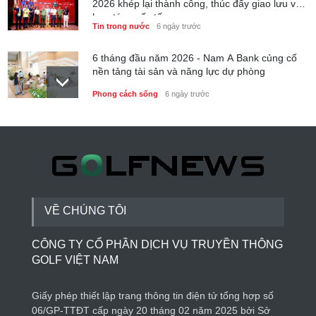
2026 khép lại thành công, thúc đẩy giao lưu và
hợp tác quốc tế
Tin trong nước
6 ngày trước
6 tháng đầu năm 2026 - Nam A Bank củng cố
nền tảng tài sản và năng lực dự phòng
Phong cách sống
6 ngày trước
Thành lập Trung tâm Giải mã lượng tử Quang
Trung: Điểm đến của công nghệ tương lai
Phong cách sống
6 ngày trước
VỀ CHÚNG TÔI
CÔNG TY CỔ PHẦN DỊCH VỤ TRUYỀN THÔNG
GOLF VIỆT NAM
Giấy phép thiết lập trang thông tin điện tử tổng hợp số
06/GP-TTĐT cấp ngày 20 tháng 02 năm 2025 bởi Sở