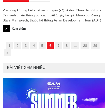
Với vòng Chung kết xuất sắc 65 gậy (-7), Aidric Chan đã bứt phá
để giành chiến thắng với cách biệt 1 gậy tại giải Morocco Rising
Stars Marrakech, thuộc hệ thống Asian Development Tour (ADT),
qua đó vươn lên dẫn đầu bảng xếp hạng tiền thưởng mùa giải.
Xem thêm
«
1
2
3
4
5
6
7
8
...
28
29
»
BÀI VIẾT XEM NHIỀU