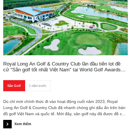
Royal Long An Golf & Country Club lần đầu tiên lọt đề
cử “Sân golf tốt nhất Việt Nam” tại World Golf Awards
2025
Sân Golf
1 năm trước
Dù chỉ mới chính thức đi vào hoạt động cuối năm 2023, Royal
Long An Golf & Country Club đã nhanh chóng ghi dấu ấn trên bản
đồ golf Việt Nam và quốc tế. Mới đây, sân golf này đã được đề cử
vào danh sách “Vietnam’s Best Golf Course 2025” - một trong
Xem thêm
những hạng mục danh giá thuộc khuôn khổ World Golf Awards,