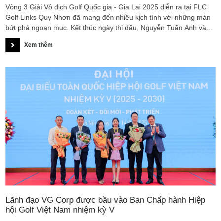
Vòng 3 Giải Vô địch Golf Quốc gia - Gia Lai 2025 diễn ra tại FLC
Golf Links Quy Nhơn đã mang đến nhiều kịch tính với những màn
bứt phá ngoạn mục. Kết thúc ngày thi đấu, Nguyễn Tuấn Anh và
Lê Chúc An lần lượt vươn lên dẫn đầu bảng Nam và Nữ, tạo nên
Xem thêm
bước ngoặt đáng chú ý trước vòng Chung kết.
Lãnh đạo VG Corp được bầu vào Ban Chấp hành Hiệp
hội Golf Việt Nam nhiệm kỳ V