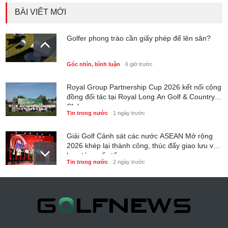
BÀI VIẾT MỚI
Golfer phong trào cần giấy phép để lên sân?
Góc nhìn, bình luận
6 giờ trước
Royal Group Partnership Cup 2026 kết nối cộng
đồng đối tác tại Royal Long An Golf & Country
Club
Tin trong nước
1 ngày trước
Giải Golf Cảnh sát các nước ASEAN Mở rộng
2026 khép lại thành công, thúc đẩy giao lưu và
hợp tác quốc tế
Tin trong nước
2 ngày trước
6 tháng đầu năm 2026 - Nam A Bank củng cố
nền tảng tài sản và năng lực dự phòng
Phong cách sống
2 ngày trước