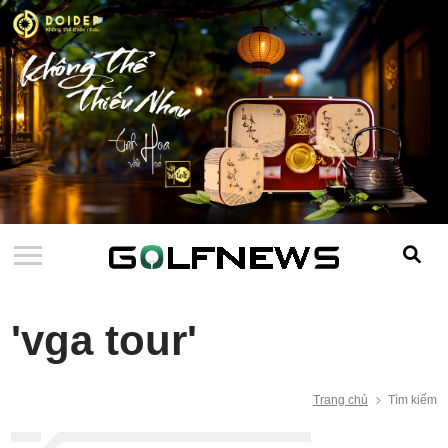
'vga tour'
Trang chủ
Tìm kiếm