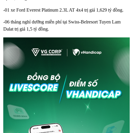
-01 xe Ford Everest Platinum 2.3L AT 4x4 trị giá 1,629 tỷ đồng.
-06 tháng nghỉ dưỡng miễn phí tại Swiss-Belresort Tuyen Lam
Dalat trị giá 1,5 tỷ đồng.