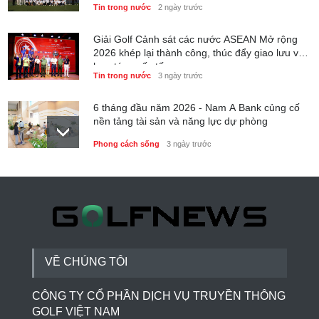
Tin trong nước
2 ngày trước
Giải Golf Cảnh sát các nước ASEAN Mở rộng
2026 khép lại thành công, thúc đẩy giao lưu và
hợp tác quốc tế
Tin trong nước
3 ngày trước
6 tháng đầu năm 2026 - Nam A Bank củng cố
nền tảng tài sản và năng lực dự phòng
Phong cách sống
3 ngày trước
Thành lập Trung tâm Giải mã lượng tử Quang
Trung: Điểm đến của công nghệ tương lai
Phong cách sống
3 ngày trước
VỀ CHÚNG TÔI
CÔNG TY CỔ PHẦN DỊCH VỤ TRUYỀN THÔNG
GOLF VIỆT NAM