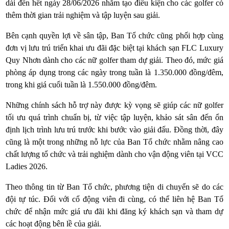
dài đến hết ngày 28/06/2026 nhằm tạo điều kiện cho các golfer có
thêm thời gian trải nghiệm và tập luyện sau giải.
Bên cạnh quyền lợi về sân tập, Ban Tổ chức cũng phối hợp cùng
đơn vị lưu trú triển khai ưu đãi đặc biệt tại khách sạn FLC Luxury
Quy Nhơn dành cho các nữ golfer tham dự giải. Theo đó, mức giá
phòng áp dụng trong các ngày trong tuần là 1.350.000 đồng/đêm,
trong khi giá cuối tuần là 1.550.000 đồng/đêm.
Những chính sách hỗ trợ này được kỳ vọng sẽ giúp các nữ golfer
tối ưu quá trình chuẩn bị, từ việc tập luyện, khảo sát sân đến ổn
định lịch trình lưu trú trước khi bước vào giải đấu. Đồng thời, đây
cũng là một trong những nỗ lực của Ban Tổ chức nhằm nâng cao
chất lượng tổ chức và trải nghiệm dành cho vận động viên tại VCC
Ladies 2026.
Theo thông tin từ Ban Tổ chức, phương tiện di chuyển sẽ do các
đội tự túc. Đối với cổ động viên đi cùng, có thể liên hệ Ban Tổ
chức để nhận mức giá ưu đãi khi đăng ký khách sạn và tham dự
các hoạt động bên lề của giải.