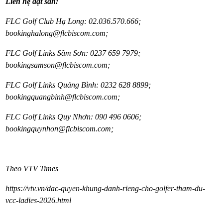
Liên hệ đặt sân:
FLC Golf Club Hạ Long: 02.036.570.666;
bookinghalong@flcbiscom.com;
FLC Golf Links Sầm Sơn: 0237 659 7979;
bookingsamson@flcbiscom.com;
FLC Golf Links Quảng Bình: 0232 628 8899;
bookingquangbinh@flcbiscom.com;
FLC Golf Links Quy Nhơn: 090 496 0606;
bookingquynhon@flcbiscom.com;
Theo VTV Times
https://vtv.vn/dac-quyen-khung-danh-rieng-cho-golfer-tham-du-
vcc-ladies-2026.html