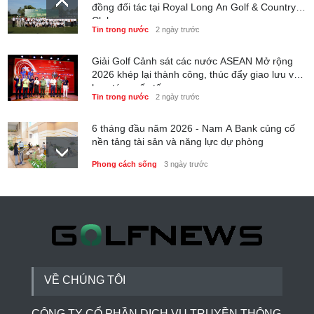
đồng đối tác tại Royal Long An Golf & Country
Club
Tin trong nước
2 ngày trước
Giải Golf Cảnh sát các nước ASEAN Mở rộng
2026 khép lại thành công, thúc đẩy giao lưu và
hợp tác quốc tế
Tin trong nước
2 ngày trước
6 tháng đầu năm 2026 - Nam A Bank củng cố
nền tảng tài sản và năng lực dự phòng
Phong cách sống
3 ngày trước
Thành lập Trung tâm Giải mã lượng tử Quang
Trung: Điểm đến của công nghệ tương lai
Phong cách sống
3 ngày trước
VỀ CHÚNG TÔI
CÔNG TY CỔ PHẦN DỊCH VỤ TRUYỀN THÔNG