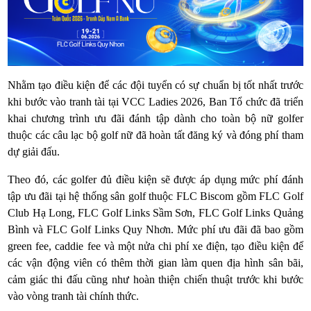
Nhằm tạo điều kiện để các đội tuyển có sự chuẩn bị tốt nhất trước
khi bước vào tranh tài tại VCC Ladies 2026, Ban Tổ chức đã triển
khai chương trình ưu đãi đánh tập dành cho toàn bộ nữ golfer
thuộc các câu lạc bộ golf nữ đã hoàn tất đăng ký và đóng phí tham
dự giải đấu.
Theo đó, các golfer đủ điều kiện sẽ được áp dụng mức phí đánh
tập ưu đãi tại hệ thống sân golf thuộc FLC Biscom gồm FLC Golf
Club Hạ Long, FLC Golf Links Sầm Sơn, FLC Golf Links Quảng
Bình và FLC Golf Links Quy Nhơn. Mức phí ưu đãi đã bao gồm
green fee, caddie fee và một nửa chi phí xe điện, tạo điều kiện để
các vận động viên có thêm thời gian làm quen địa hình sân bãi,
cảm giác thi đấu cũng như hoàn thiện chiến thuật trước khi bước
vào vòng tranh tài chính thức.